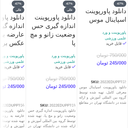
-67%
-67%
-67%
دانلود پاورپوینت
عالی
عالی
دانلود پاورپوینت
دانلود پاو
اسپاینال موس
اندازه گیری حس
اندازه گی
پاورپوینت و ورد
وضعیت زانو و مچ
عارضه به
علمی ورزشی
پا
عکس بردا
قابل خرید
750/000
تومان
پاورپوینت و ورد
پاورپوینت و ورد
علمی ورزشی
علمی ورزشی
245/000
تومان
قابل خرید
قابل خرید
خرید
750/000
تومان
750/000
توم
SKU:
2022EDUPPT02
245/000
تومان
245/000
توم
دانلود پاورپوینت اسپاینال موس
معرفی کامل، تهیه شده توسط
خرید
خرید
گروه بین المللی آموزش و ارائه
شده در دانشگاه تهران در مقاطع
2022EDUPPT06
SKU:
2022EDUPPT03
ارشد و دکتری. این پاورپوینت جامع
دانلود پاورپوینت اندازه گیری حس
دانلود پاورپوین
و کامل برای یک ارائه بی‌نظیر
وضعیت زانو و مچ پا، تهیه شده
عارضه به روش 
توسط شما در دوره های مربیگری
توسط گروه بین المللی آموزش و
تهیه شده توسط گ
مدرسی و مقاطع مختلف تحصیلی
ارائه شده در دانشگاه تهران در
آموزش و ارائه ش