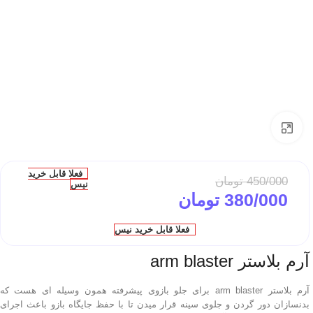
بزرگتر ببین
فعلا قابل خرید
450/000
تومان
نیس
380/000
تومان
فعلا قابل خرید نیس
آرم بلاستر arm blaster
آرم بلاستر arm blaster برای جلو بازوی پیشرفته همون وسیله ای هست که
بدنسازان دور گردن و جلوی سینه قرار میدن تا با حفظ جایگاه بازو باعث اجرای