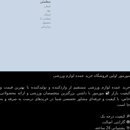
مطمئن
انتخاب
نوع
ارسال
متناسب با
محصول
زیبا و امن
مورمور اولین فروشگاه خرید عمده لوازم ورزشی
خرید عمده لوازم ورزشی مستقیم از واردکننده و تولیدکننده با بهترین قیمت و
کیفیت بازار 🔐 مورمور با داشتن بزرگترین متخصصان ورزشی و ارائه محصولاتی
خاص، با کیفیت و حرفه‌ای مشاور تخصصی شما در خریدهای درست به صرفه و به
جا است.
🔎 کیفیت درجه یک
🧿 گارانتی اصالت
🎯 پشتیبانی 24 ساعته