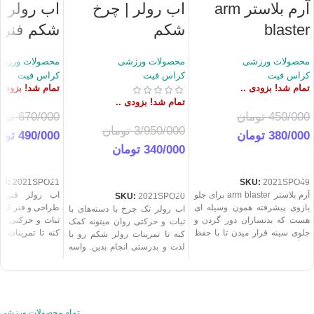
آرم بلاستر arm
اب رولر | چرخ
اب رولر |
blaster
شکم
شکم فنر د
محصولات ورزشی
محصولات ورزشی
محصولات ورزش
کراس فیت
کراس فیت
کراس فیت
تمام شد! بزودی ..
تمام شد! بزودی 
تمام شد! بزودی ..
450/000
تومان
670/000
توم
3/950/000
تومان
380/000
تومان
490/000
توم
340/000
تومان
اطلاعات بیشتر
اطلاعات بیشت
اطلاعات بیشتر
KU:
2021SPO21
SKU:
2021SPO49
آرم بلاستر arm blaster برای جلو
اب رولر فنردار
SKU:
2021SPO20
بازوی پیشرفته همون وسیله ای
طراحی و فنر کمکی
اب رولر تک چرخ با دسته‌های با
هست که بدنسازان دور گردن و
ثبات و حرکتی رو
ثبات و حرکتی روان میتونه کمک
جلوی سینه قرار میدن تا با حفظ
کنه تا تمرینات 
کنه تا تمرینات رولر شکم رو با
جایگاه بازو باعث اجرای درست
امنیت بیشتر، 
لذت و بدرستی انجام بدین. واسه
جلو بازو بشه. آرم بلاستر باید
بدرستی انجام بد
حرکات اب رولر استاندارد اب
خوش ساخت با طراحی مناسب و
اب رولر، استاندا
رولر از نوع حرکت تا اندازه چرخ و
استاندارد باشه تا اجرا بخوبی انجام
از نوع حرکت تا
دسته‌ها بسیار مهمه. پس یا نخر یا
بشه. در مورمور بهترین آرم بلاستر
دسته‌ها بسیار مه
با کیفیت و استاندارد بخر. قیمت
عرضه شده.
بهترین رولر شکم تک چرخ درجه 1
تمام محصولات ورزشی