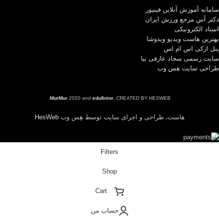
سامانه آموزش آنلاین فینیور
دکتر آس مرجع ورزش ایران
اسناد الکترونیکی
بهترین هاست ویدیو ویدوشا
پنل ازکی اس ام اس
سایت رسمی سجاد عارفی نیا
طراحی سایت هس وب
MurMur
2020 and
edufinior
. CREATED BY HESWEB.
هاست، طراحی و اجرای سایت توسط هِس وب
HesWeb
Filters
Shop
Cart
حساب من