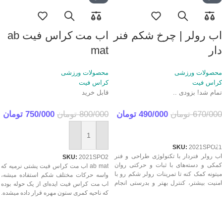
اب رولر | چرخ شکم فنر
اب مت کراس فیت ab
دار
mat
محصولات ورزشی
محصولات ورزشی
کراس فیت
کراس فیت
تمام شد! بزودی ..
قابل خرید
670/000
تومان
490/000
تومان
800/000
تومان
750/000
تومان
اطلاعات بیشتر
خرید
SKU:
2021SPO21
اب رولر فنردار با تکنولوژی طراحی و فنر
SKU:
2021SPO2
کمکی و دسته‌های با ثبات و حرکتی روان
ab mat اب مت کراس فیت پشتی نرمیه که
میتونه کمک کنه تا تمرینات رولر شکم رو با
واسه حرکات مختلف شکم استفاده میشه،
امنیت بیشتر، کنترل بهتر و بدرستی انجام
اب مت کراس فیت ایده‌ای از یک حوله بوده
بدین. واسه حرکات اب رولر، استاندارد بودن
که ناحیه کمری ستون مهره قرار داده میشده.
اب رولر از نوع حرکت تا اندازه چرخ و
حالا این وسیله شکم شکل و فرم خاص
دسته‌ها بسیار مهمه. قیمت بهترین رولر
بخودش گرفته و تو ورزش کراس فیت به
شکم فنر دار درجه 1 اورجینال مطابق با
عنوان یک وسیله تمرینی ازش استفاده