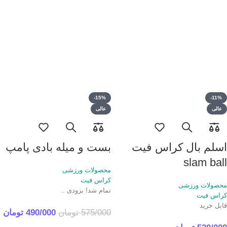
کیفیت واقعیش باید باشه. اعتماد به طول
بیشتری میشه. برای خرید همیشه مهمه
عمر و کیفیت جنس و کارایش تو تمرین خیلی
قیمت بهترین اب مت کراس فیت درجه 1 رو
مهمه.
داشته باشیم. نکته اینه که در
کراس فیت
اطمینان از کیفیت و استاندارد بودن اب مت
ضروریه چون حرکات به تعداد زیاد و فشار
زیاد انجام میشه. این ab mat تنها اب مت
کراس فیت استاندارد و حرفه ای که میتونی
در ایران پیدا کنی.
-15%
-11%
عالی
عالی
اسلم بال کراس فیت
بست و میله بادی پامپ
slam ball
محصولات ورزشی
کراس فیت
محصولات ورزشی
تمام شد! بزودی ..
کراس فیت
قابل خرید
575/000
تومان
490/000
تومان