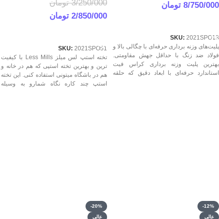
3/250/000
تومان
8/750/000
تومان
2/850/000
تومان
انتخاب جزئیاتش
اطلاعات بیشتر
SKU:
2021SPO13
پلیت‌های وزنه برداری حرفه‌ای با چگالی بالا و
SKU:
2021SPO51
فولاد ضد زنگ با حداقل جهش مقاومتی.
تخته استپ لس میلز Less Mills با کیفیت
بهترین پلیت وزنه برداری کراس فیت
ترین و بهترین تخته استپی که هم در خانه و
استاندارد حرفه‌ای با ابعاد دقیق که حلقه
هم در باشگاه میتونی استفاده کنی. این تخته
داخلی با قطر 2 اینچ مناسب با انواع هالترهای
استپ چند کاره نگاه شمارو به وسیله
المپیکی و میله‌های دارای سر آستین 2 اینچی
کاربردی عوض میکنه. قیمت بهترین تخته
است. هر وزن رنگ مخصوص به خودش رو
استپ لس میلز Less Mills درجه 1 حرفه ای
داره و تمام وزن‌ها دارای ابعاد یکسان هستند
در مورمور.
با یک کیفیت عالی ساخت. قیمت بهترین
پلیت وزنه برداری کراس فیت درجه 1 در
مورمور.
-20%
-12%
عالی
عالی