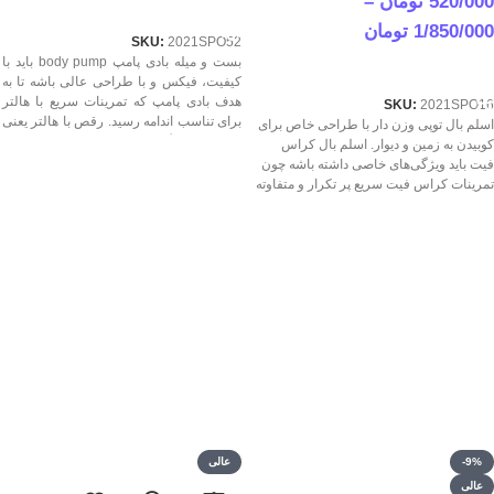
520/000
تومان
–
اطلاعات بیشتر
1/850/000
تومان
SKU:
2021SPO52
بست و میله بادی پامپ body pump باید با
انتخاب جزئیاتش
کیفیت، فیکس و با طراحی عالی باشه تا به
هدف بادی پامپ که تمرینات سریع با هالتر
SKU:
2021SPO16
برای تناسب اندامه رسید. رقص با هالتر یعنی
اسلم بال توپی وزن دار با طراحی خاص برای
بادی پامپ! مگه میشه برای حفظ ریتم تمرین
کوبیدن به زمین و دیوار. اسلم بال کراس
بادی پامپ از بادی پامپ استاندارد و حرفه‌ای
فیت باید ویژگی‌های خاصی داشته باشه چون
مورمور غافل شد؟ قیمت بهترین بست و میله
تمرینات کراس فیت سریع پر تکرار و متفاوته
بادی پامپ body pump درجه 1 در مورمور
پس نیازه که توپ هم قابلیت این نوع تمرین
رو بهتر کنه و با کیفیت استاندارد خوش دست
و خوش اندازه باشه. قیمت بهترین اسلم بال
کراس فیت درجه 1 در مورمور.
-9%
عالی
عالی