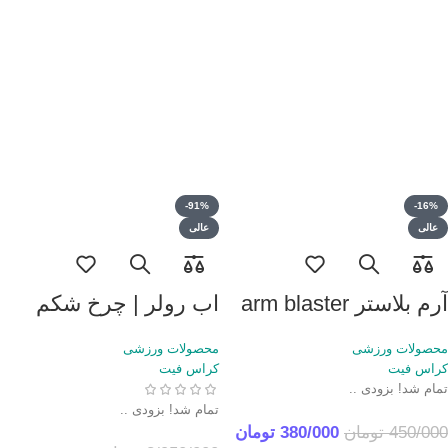
-91%
-16%
عالی
عالی
آرم بلاستر arm blaster
اب رولر | چرخ شکم
محصولات ورزشی
محصولات ورزشی
کراس فیت
کراس فیت
تمام شد! بزودی ..
تمام شد! بزودی ..
450/000
تومان
380/000
تومان