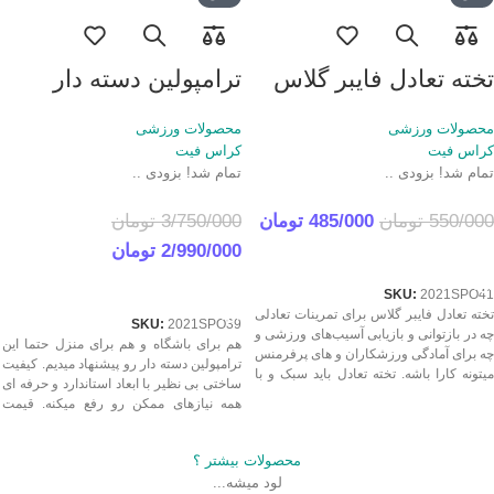
تخته تعادل فایبر گلاس
ترامپولین دسته دار
محصولات ورزشی
محصولات ورزشی
کراس فیت
کراس فیت
تمام شد! بزودی ..
تمام شد! بزودی ..
550/000
تومان
485/000
تومان
3/750/000
تومان
2/990/000
تومان
اطلاعات بیشتر
اطلاعات بیشتر
SKU:
2021SPO41
تخته تعادل فایبر گلاس برای تمرینات تعادلی
SKU:
2021SPO39
چه در بازتوانی و بازیابی آسیب‌های ورزشی و
هم برای باشگاه و هم برای منزل حتما این
چه برای آمادگی ورزشکاران و های پرفرمنس
ترامپولین دسته دار رو پیشنهاد میدیم. کیفیت
میتونه کارا باشه. تخته تعادل باید سبک و با
ساختی بی نظیر با ابعاد استاندارد و حرفه ای
کیفیت باشه و حس خوب تمرینات استاندارد
همه نیازهای ممکن رو رفع میکنه. قیمت
رو دقیق ایجاد کنه. دونستن قیمت بهترین
بهترین ترامپولین دسته دار درجه 1 بهترین
تخته تعادل فایبر گلاس درجه 1 در ایران
کیفیت که در ایران قابل تهیه است.
همیشه یه سوال مهمه.
محصولات بیشتر ؟
لود میشه...