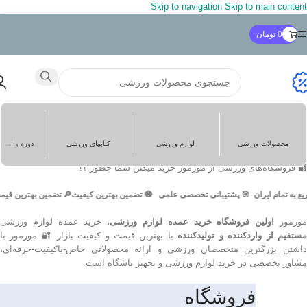
Skip to navigation
Skip to main content
[gravityform id="1" title="false" description="false"
ajax="true" tabindex="49" field_values="check=First
0
تومان
Choice,Second Choice" theme="orbital"]
کمک به رفع مشکل و راهنمایی فوری
پشتیبانی آنلاین
نمایش 1–12 از 46 نتیجه
محصولات ورزشی
لوازم ورزشی
کتابهای ورزشی
دوره و آمو
خانه
/
فروشگاه
5 کارشناس آنلاین در واتس اپ
🔐 فروشگاه‌های ورزشی از مورمور خرید میکنن شما چطور ؟!
ه تمام ایران
🎯 پشتیبانی تخصصی علمی
🧿 تضمین بهترین کیفیت
🔎 تضمین بهترین قیمت
پشتیبانی آنلاین
ورمور
اولین فروشگاه خرید عمده لوازم ورزشی
، خرید عمده لوازم ورزشی
ستقیم از واردکننده و تولیدکننده
با بهترین قیمت و کیفیت بازار 🔐 مورمور با
داشتن بزرگترین متخصصان ورزشی و ارائه محصولاتی خاص-باکیفیت-حرفه‌ای،
مشاور تخصصی در خرید لوازم ورزشی و تجهیز باشگاه است.
فروشگاه