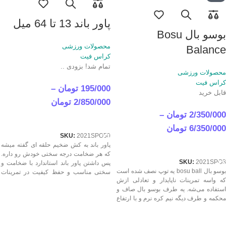
پاور باند 13 تا 64 میل
بوسو بال Bosu
محصولات ورزشی
Balance
کراس فیت
تمام شد! بزودی ..
محصولات ورزشی
کراس فیت
195/000
تومان
–
قابل خرید
2/850/000
تومان
2/350/000
تومان
–
انتخاب جزئیاتش
6/350/000
تومان
SKU:
2021SPO50
انتخاب جزئیاتش
پاور باند به کش ضخیم حلقه ای گفته میشه
که هر ضخامت درجه سختی خودش رو داره.
SKU:
2021SPO3
پس داشتن پاور باند استاندارد با ضخامت و
بوسو بال bosu ball یه توپ نصف شده است
سختی مناسب و حفظ کیفیت در تمرینات
که واسه تمرینات ناپایدار و تعادلی ازش
سخت و شدید خیلی مهمه. بهترین قیمت پاور
استفاده می‌شه. یه طرف بوسو بال صاف و
باند 13 تا 64 میل درجه 1 در مورمور عرضه
محکمه و طرف دیگه نیم کره نرم و با ارتفاع
می شود.
های مختلفه که باد میشه. بوسو بالانس ترینر
Bosu Balance Trainer با هدف درگیر کردن
بیشتر عضلات مرکزی بدن (کور ماسل) بکار