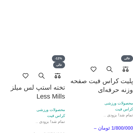
گرفته میشه. همیشه کیفیت و قیمت بهترین
بوسو بال درجه 1 خیلی مهمه.
عالی
-12%
عالی
پلیت کراس فیت صفحه
تخته استپ لس میلز
وزنه حرفه‌ای
Less Mills
محصولات ورزشی
کراس فیت
محصولات ورزشی
تمام شد! بزودی ..
کراس فیت
تمام شد! بزودی ..
1/800/000
تومان
–