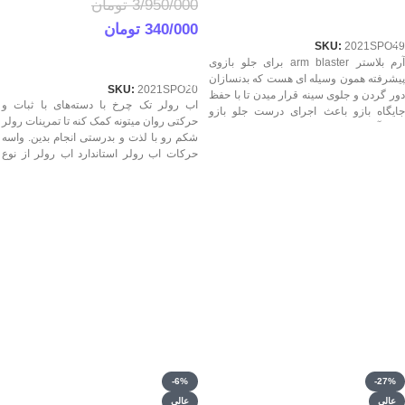
3/950/000
تومان
اطلاعات بیشتر
340/000
تومان
SKU:
2021SPO49
اطلاعات بیشتر
آرم بلاستر arm blaster برای جلو بازوی
پیشرفته همون وسیله ای هست که بدنسازان
SKU:
2021SPO20
دور گردن و جلوی سینه قرار میدن تا با حفظ
اب رولر تک چرخ با دسته‌های با ثبات و
جایگاه بازو باعث اجرای درست جلو بازو
حرکتی روان میتونه کمک کنه تا تمرینات رولر
بشه. آرم بلاستر باید خوش ساخت با طراحی
شکم رو با لذت و بدرستی انجام بدین. واسه
مناسب و استاندارد باشه تا اجرا بخوبی انجام
حرکات اب رولر استاندارد اب رولر از نوع
بشه. در مورمور بهترین آرم بلاستر عرضه
حرکت تا اندازه چرخ و دسته‌ها بسیار مهمه.
شده.
پس یا نخر یا با کیفیت و استاندارد بخر. قیمت
بهترین رولر شکم تک چرخ درجه 1 اورجینال
مطابق با کیفیت واقعیش باید باشه. اعتماد به
طول عمر و کیفیت جنس و کارایش تو تمرین
خیلی مهمه.
-6%
-27%
عالی
عالی