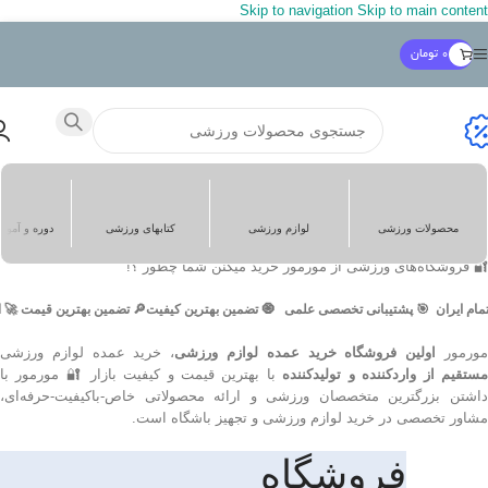
Skip to navigation
Skip to main content
[gravityform id="1" title="false" description="false"
ajax="true" tabindex="49" field_values="check=First
Choice,Second Choice" theme="orbital"]
0
تومان
کمک به رفع مشکل و راهنمایی فوری
پشتیبانی آنلاین
نمایش همه 6 نتیجه
محصولات ورزشی
لوازم ورزشی
کتابهای ورزشی
دوره و آمو
خانه
/
فروشگاه
5 کارشناس آنلاین در واتس اپ
🔐 فروشگاه‌های ورزشی از مورمور خرید میکنن شما چطور ؟!
م ایران
🎯 پشتیبانی تخصصی علمی
🧿 تضمین بهترین کیفیت
🔎 تضمین بهترین قیمت
🚀 ار
پشتیبانی آنلاین
ورمور
اولین فروشگاه خرید عمده لوازم ورزشی
، خرید عمده لوازم ورزشی
ستقیم از واردکننده و تولیدکننده
با بهترین قیمت و کیفیت بازار 🔐 مورمور با
داشتن بزرگترین متخصصان ورزشی و ارائه محصولاتی خاص-باکیفیت-حرفه‌ای،
مشاور تخصصی در خرید لوازم ورزشی و تجهیز باشگاه است.
فروشگاه