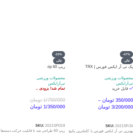
-23%
-47%
عالی
عالی
پک تی آر ایکس فورس | TRX
ریپ 60 rip
محصولات ورزشی
محصولات ورزشی
تی‌آرایکس
تی‌آرایکس
تمام شد! بزودی ..
قابل خرید
1/750/000
تومان
350/000
تومان
–
1/350/000
تومان
3/200/000
تومان
اطلاعات بیشتر
انتخاب جزئیاتش
SKU:
2021SPO19
SKU:
2021SPO6
ریپ 60 طراحی شد تا قابلیت حرکت دسته‌ها
بهترین تی آر ایکس فورس با کاملترین پکیج