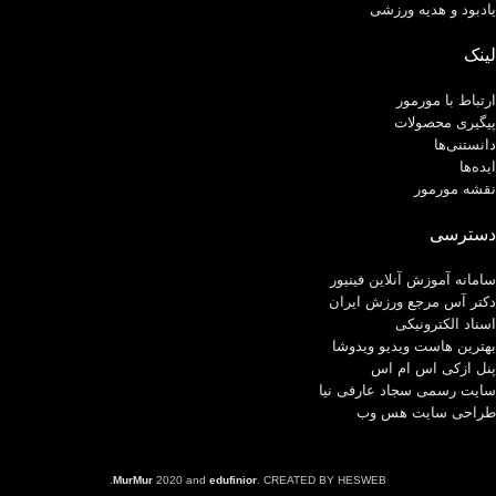
یادبود و هدیه ورزشی
لینک
ارتباط با مورمور
پیگیری محصولات
دانستنی‌ها
ایده‌ها
نقشه مورمور
دسترسی
سامانه آموزش آنلاین فینیور
دکتر آس مرجع ورزش ایران
اسناد الکترونیکی
بهترین هاست ویدیو ویدوشا
پنل ازکی اس ام اس
سایت رسمی سجاد عارفی نیا
طراحی سایت هس وب
MurMur
2020 and
edufinior
. CREATED BY HESWEB.