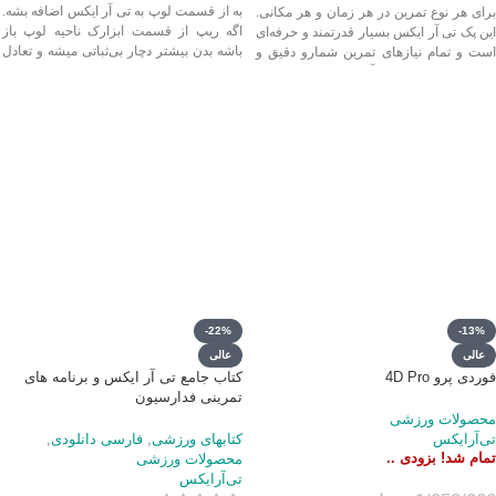
به از قسمت لوپ به تی آر ایکس اضافه بشه.
برای هر نوع تمرین در هر زمان و هر مکانی.
اگه ریپ از قسمت ابزارک ناحیه لوپ باز
این پک تی آر ایکس بسیار قدرتمند و حرفه‌ای
باشه بدن بیشتر دچار بی‌ثباتی میشه و تعادل
است و تمام نیازهای تمرین شمارو دقیق و
سخت‌تر میشه. برای هر سطحی میشه میزان
عالی پوشش میده. تی آر ایکس‌های موجود در
سختی رو تنظیم کرد. با ریپ 60 چالش
بازار ایران از نظر ظاهری بسیار شبیهن اما
بیشتر و حرکات متفاوت به تی آر ایکس
تفاوت در کیفیت ساخت، جنس، دوخت و نوع
اضافه کنید. قیمت بهترین ریپ 60 درجه 1
کارابین‌ها بست‌ها و اتصالات متمایز کننده
اورجینال مطابق با کیفیت واقعیش باید باشه.
کیفیت‌هایه که در ظاهر نمی‌تونین تشخیص
اعتماد به طول عمر و کیفیت جنس و کارایش
بدین. قیمت بهترین تی آر ایکس درجه 1
تو تمرین خیلی مهمه.
فورس اورجینال ارتشی مطابق با کیفیت
واقعیش باید باشه. اعتماد به طول عمر و
کیفیت جنس و کارایش تو تمرین خیلی مهمه.
4 درجه تی آر ایکس و 4 قیمت. در خرید دقت
کنیم !
-22%
-13%
عالی
عالی
فوردی پرو 4D Pro
کتاب جامع تی آر ایکس و برنامه های
تمرینی فدارسیون
محصولات ورزشی
تی‌آرایکس
کتابهای ورزشی
,
فارسی دانلودی
,
تمام شد! بزودی ..
محصولات ورزشی
تی‌آرایکس