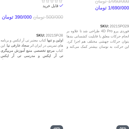
1/950/000
تومان
قابل خرید
1/690/000
تومان
اطلاعات بیشتر
500/000
تومان
390/000
تومان
خرید
SKU:
2021SPO29
فوردی پرو 4D Pro طراحی شد تا علاوه بر
SKU:
2021SPO8
انجام حرکات معلق با قابلیت کشسانی بندها
اولین و تنها
کتاب معتبر تی آر ایکس و برنامه
بتوان حرکات جهشی مختلف هم اجرا کرد.
های تمرینی در ایران اثر
سجاد عارفی نیا
. این
این حرکت به نوسان بیشتر کمک می‌کنه و
کتاب
مرجع تخصصی منبع آموزش مربیگری
تمرین بی‌ثبات‌تر و سخت‌تر میشه اما باید در
تی آر ایکس و مدرسی تی آر ایکس
اجرای تمرینات بی‌ثبات دقت کرد و زیاده روی
فدراسیون ایران
است. با دانلود کتاب تی آر
نداشت. قیمت بهترین فوردی پرو 4D Pro
ایکس و برنامه های تمرینی سجاد عارفی نیا
درجه 1 اورجینال مطابق با کیفیت واقعیش
منبع فدراسیون تمام برنامه های تی آر ایکس
باید باشه. اعتماد به طول عمر و کیفیت جنس
و حرکات استاندارد از مبتدی تا حرفه ای را
و کارایش تو تمرین خیلی مهمه.
همیشه همراه خود خواهید داشت. واژه نامه
تخصصی تی آر ایکس
|
آموزش مدیریت کلاس
TRX و کلاس داری
|
تشریح و تحلیل تمام
حرکات تی آر ایکس TRX به صورت دقیق از
مبتدی تا پیشرفته تنها بخشی از ویژگی‌های
منحصر به فرد این کتاب است. بروزرسانی
های دائمی و رایگان کتاب TRX
سایت رسمی سجاد عارفی نیا
-44%
-56%