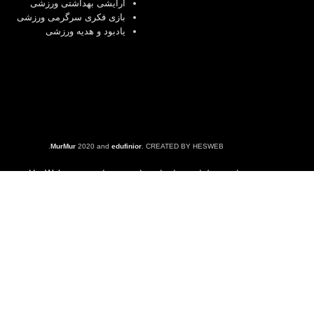
آرایشی بهداشتی ورزشی
بازی فکری سرگرمی ورزشی
یادبود و هدیه ورزشی
MurMur
2020 and
edufinior
. CREATED BY HESWEB.
هاست، طراحی و اجرای سایت توسط هِس وب
HesWeb
Filters
Shop
Cart
حساب من