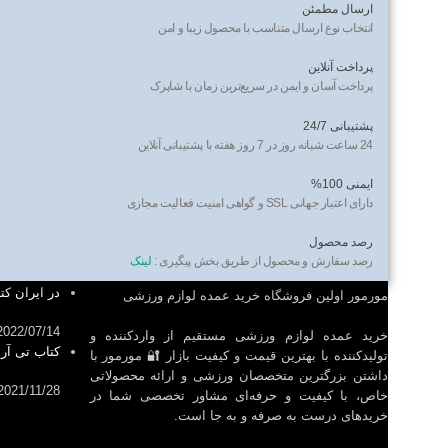
ارسال مطمئن
انتخاب نوع ارسال متناسب با محصول زیبا و امن
پرداخت آنلاین
پرداخت آسان و ایمن در سریع‌ترین زمان با شاپرک
پشتیبانی 24/7
24 ساعت شبانه روز در 7 روز هفته با پشتیبانی آنلاین
ایمنی 100%
دارای اعتبار جهانی SSL و گواهی امنیت فعالیت مجازی
رصد محصول
آموزش
رصد سفارش و محصول از طریق بخش پیگیری :
لینک
در ایران کتاب 100 برنامه تمرینی ا
مورمور اولین فروشگاه خرید عمده لوازم ورزشی
2022/07/14
خرید عمده لوازم ورزشی مستقیم از واردکننده و
کتاب تی آر
تولیدکننده با بهترین قیمت و کیفیت بازار 🔐 مورمور با
داشتن بزرگترین متخصصان ورزشی و ارائه محصولاتی
2021/11/28
خاص، با کیفیت و حرفه‌ای مشاور تخصصی شما در
خریدهای درست به صرفه و به جا است.