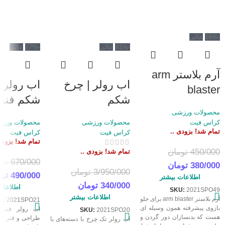
-16%
عالی
-91%
عالی
-27%
عالی
آرم بلاستر arm
اب رولر | چرخ
اب رولر 
blaster
شکم
شکم فنر 
محصولات ورزشی
کراس فیت
محصولات ورزشی
محصولات ورز
تمام شد! بزودی ..
کراس فیت
کراس فیت
تمام شد! بزودی
450/000
تومان
تمام شد! بزودی ..
670/000
تو
380/000
تومان
3/950/000
تومان
490/000
تو
اطلاعات بیشتر
340/000
تومان
اطلاعات
SKU:
2021SPO49
اطلاعات بیشتر
آرم بلاستر arm blaster برای جلو
U:
2021SPO21
بازوی پیشرفته همون وسیله ای
اب رولر فنردار
SKU:
2021SPO20
هست که بدنسازان دور گردن و
طراحی و فنر کم
اب رولر تک چرخ با دسته‌های با