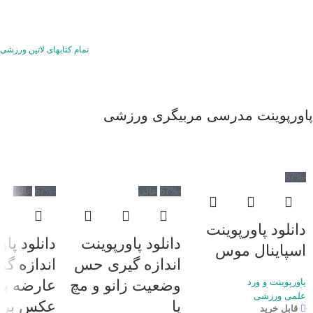
بسیار مفید ب
ورزشکار است.
تمام کتابهای لاتین ورزشی
پاورپوینت مدرسی مربیگری ورزشی
-67%
-67%
عالی
-67%
عالی
دانلود پاورپوینت
دانلود پاورپوینت
دانلود پا
اسپاینال موس
اندازه گیری حس
اندازه گی
پاورپوینت و ورد
وضعیت زانو و مچ
عارضه ب
علمی ورزشی
پا
عکس برد
قابل خرید