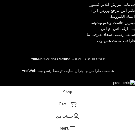
سامانه آموزش آنلاین فینیور
دکتر آس مرجع ورزش ایران
اسناد الکترونیکی
بهترین هاست ویدیو ویدوشا
پنل ازکی اس ام اس
سایت رسمی سجاد عارفی نیا
طراحی سایت هس وب
MurMur
2020 and
edufinior
. CREATED BY HESWEB.
هاست، طراحی و اجرای سایت توسط هِس وب
HesWeb
Shop
Cart
حساب من
Menu