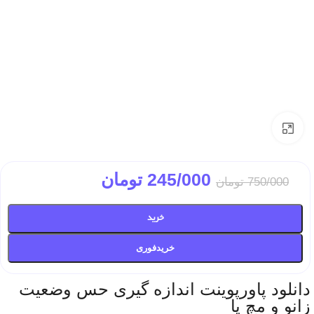
بزرگتر ببین
245/000
تومان
750/000
تومان
خرید
خریدفوری
دانلود پاورپوینت اندازه گیری حس وضعیت
زانو و مچ پا