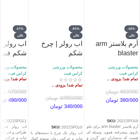
-27%
-91%
-16%
عالی
عالی
عالی
آرم بلاستر arm
اب رولر | چرخ
اب رولر |
blaster
شکم
شکم فنر د
محصولات ورزشی
محصولات ورزشی
محصولات ورزش
کراس فیت
کراس فیت
کراس فیت
تمام شد! بزودی ..
تمام شد! بزودی 
تمام شد! بزودی ..
450/000
تومان
670/000
توم
3/950/000
تومان
380/000
تومان
490/000
توم
340/000
تومان
اطلاعات بیشتر
اطلاعات بیشت
اطلاعات بیشتر
KU:
2021SPO21
SKU:
2021SPO49
آرم بلاستر arm blaster برای جلو
اب رولر فنردار
SKU:
2021SPO20
بازوی پیشرفته همون وسیله ای
طراحی و فنر کمکی
اب رولر تک چرخ با دسته‌های با
هست که بدنسازان دور گردن و
ثبات و حرکتی رو
ثبات و حرکتی روان میتونه کمک