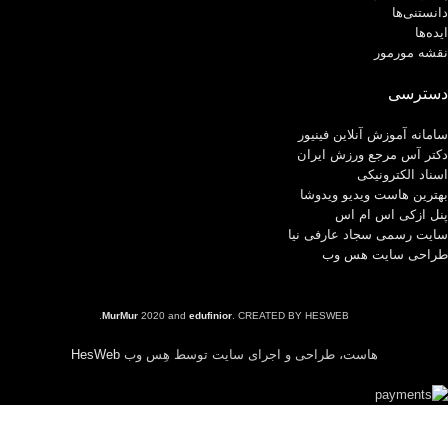
دانستنی‌ها
ایده‌ها
نقشه مورمور
دسترسی
سامانه آموزش آنلاین فینیور
دکتر آس مرجع ورزش ایران
اسناد الکترونیکی
بهترین هاست ویدیو ویدوشا
پنل ازکی اس ام اس
سایت رسمی سجاد عارفی نیا
طراحی سایت هس وب
MurMur
2020 and
edufinior
. CREATED BY HESWEB.
هاست، طراحی و اجرای سایت توسط هِس وب
HesWeb
Shop