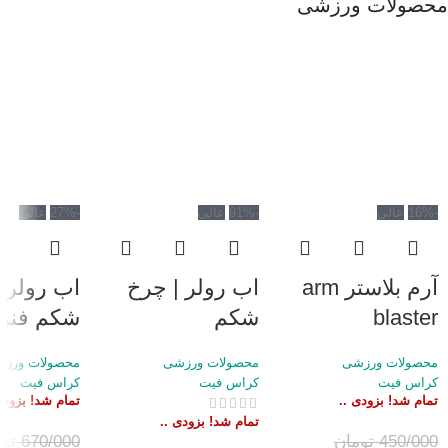
محصولات ورزشی
-16%
عالی
-91%
عالی
-27%
عالی
آرم بلاستر arm
اب رولر | چرخ
اب رولر 
blaster
شکم
شکم فنر 
محصولات ورزشی
محصولات ورزشی
محصولات ورز
کراس فیت
کراس فیت
کراس فیت
تمام شد! بزودی ..
تمام شد! بزودی
تمام شد! بزودی ..
450/000
تومان
670/000
تو