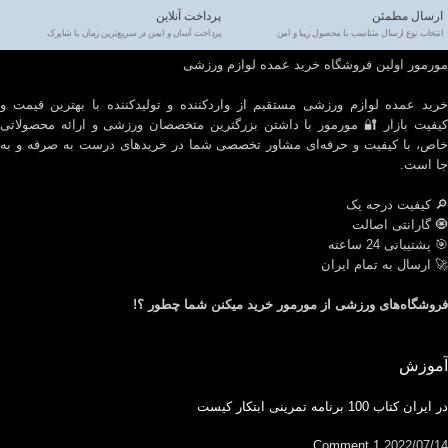
ارسال مطمئن
پرداخت آنلاین
انتخاب نوع ارسال متناسب با محصول زیبا و امن
پرداخت آسان و ایمن در سریع‌ترین زمان با شاپرک
مورمور اولین فروشگاه خرید عمده لوازم ورزشی
خرید عمده لوازم ورزشی مستقیم از واردکننده و تولیدکننده با بهترین قیمت و
کیفیت بازار 🔐 مورمور با داشتن بزرگترین متخصصان ورزشی و ارائه محصولاتی
خاص، با کیفیت و حرفه‌ای مشاور تخصصی شما در خریدهای درست به صرفه و به
جا است.
🔎 کیفیت درجه یک
🧿 گارانتی اصالت
🎯 پشتیبانی 24 ساعته
🚀 ارسال به تمام ایران
فروشگاه‌های ورزشی از مورمور خرید میکنن شما چطور ؟!
آموزش
در ایران کتاب 100 برنامه تمرینی ابتکار کیست
1 Comment
2022/07/14