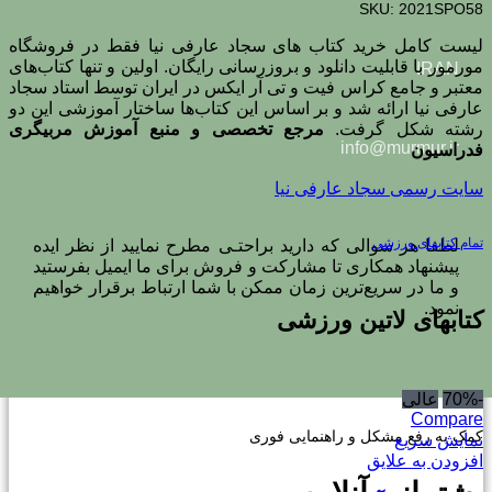
SKU:
2021SPO58
لیست کامل خرید کتاب های سجاد عارفی نیا فقط در فروشگاه
مورمور با قابلیت دانلود و بروزرسانی رایگان. اولین و تنها کتاب‌های
IRAN
معتبر و جامع کراس فیت و تی آر ایکس در ایران توسط استاد سجاد
عارفی نیا ارائه شد و بر اساس این کتاب‌ها ساختار آموزشی این دو
رشته شکل گرفت.
مرجع تخصصی و منبع آموزش مربیگری
info@murmur.ir
فدراسیون
سایت رسمی سجاد عارفی نیا
تمام کتابهای ورزشی
لطفا هر سوالی که دارید براحتـی مطرح نمایید از نظر ایده
پیشنهاد همکاری تا مشارکت و فروش برای ما ایمیل بفرستید
و ما در سریع‌ترین زمان ممکن با شما ارتباط برقرار خواهیم
نمود.
کتابهای لاتین ورزشی
-70%
عالی
Compare
کمک به رفع مشکل و راهنمایی فوری
نمایش سریع
افزودن به علایق