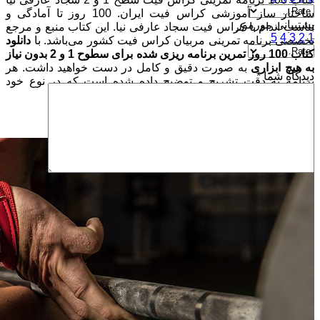
ساختار ساز آموزشی کراس فیت ایران. 100 روز تا آمادگی و
پشتیبانی مورمور
تناسب اندام با کراس فیت سجاد عارفی نیا. این کتاب منبع و مرجع
5
4
3
2
1
تخصصی برنامه تمرینی مربیان کراس فیت کشور می‌باشد. با
دانلود
کتاب 100 روز تمرین برنامه ریزی شده برای سطوح 1 و 2 بدون نیاز
به هیچ ابزاری
به صورت دقیق و کامل در دست خواهید داشت. هر
دیدگاه شما
*
برنامه به دقت تشریح و توضیح داده شده است که در نوع خود
بی‌نظیر و خاص است.
سایت رسمی سجاد عارفی نیا
نام
*
ایمیل
*
ذخیره نام، ایمیل و وبسایت من در مرورگر برای زمانی که
دوباره دیدگاهی می‌نویسم.
ارسال