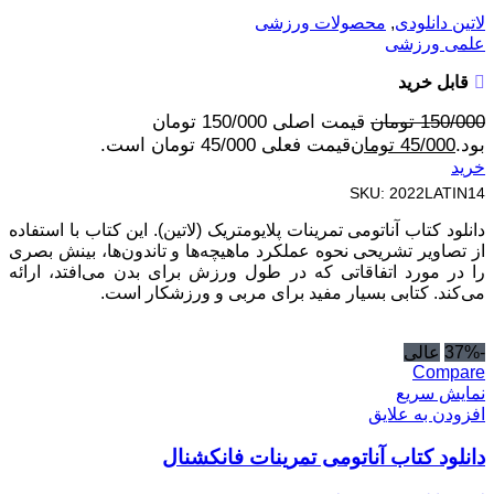
لاتین دانلودی
,
محصولات ورزشی
علمی ورزشی
قابل خرید
150/000
تومان
قیمت اصلی 150/000 تومان
بود.
45/000
تومان
قیمت فعلی 45/000 تومان است.
خرید
SKU:
2022LATIN14
دانلود کتاب آناتومی تمرینات پلایومتریک (لاتین). این کتاب با استفاده
از تصاویر تشریحی نحوه عملکرد ماهیچه‌ها و تاندون‌ها، بینش بصری
را در مورد اتفاقاتی که در طول ورزش برای بدن می‌افتد، ارائه
می‌کند. کتابی بسیار مفید برای مربی و ورزشکار است.
-37%
عالی
Compare
نمایش سریع
افزودن به علایق
دانلود کتاب آناتومی تمرینات فانکشنال