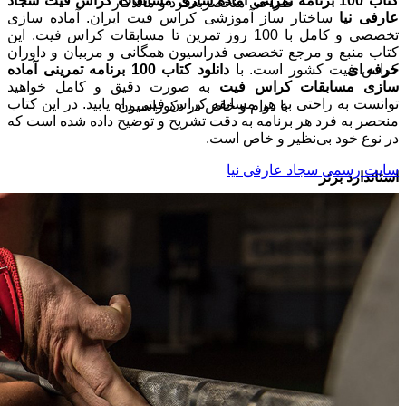
کتاب 100 برنامه تمرینی آماده سازی مسابقات کراس فیت سجاد
طراحی منحصربه‌فرد و ماندگار
عارفی نیا
ساختار ساز آموزشی کراس فیت ایران. آماده سازی
تخصصی و کامل با 100 روز تمرین تا مسابقات کراس فیت. این
کتاب منبع و مرجع تخصصی فدراسیون همگانی و مربیان و داوران
حرفه ای
کراس فیت کشور است. با
دانلود کتاب 100 برنامه تمرینی آماده
سازی مسابقات کراس فیت
به صورت دقیق و کامل خواهید
توانست به راحتی به هر مسابقه کراس فیتی راه یابید. در این کتاب
با دوام و خاص در دکوراسیون
منحصر به فرد هر برنامه به دقت تشریح و توضیح داده شده است که
در نوع خود بی‌نظیر و خاص است.
سایت رسمی سجاد عارفی نیا
استاندارد برتر
ابعادی خاص و سایز عالی
فروش تابلوی نقاشی ناخوداگاه
طراحی حرفه‌ای
سراستین‌های حرفه‌ای صیقلی یک دست با قابلیت تحمل وزن بالا