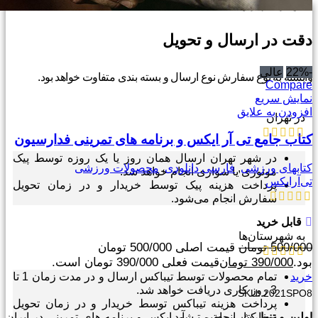
تلاش برای بهترین
دقت در ارسال و تحویل
-22%
عالی
وابسته به نوع سفارش نوع ارسال و بسته بندی متفاوت خواهد بود.
Compare
نمایش سریع
افزودن به علایق
در تهران
کتاب جامع تی آر ایکس و برنامه های تمرینی فدارسیون
در شهر تهران ارسال همان روز یا یک روزه توسط پیک
کتابهای ورزشی
,
فارسی دانلودی
,
محصولات ورزشی
موتوری یا سواری انجام خواهد شد.
تی‌آرایکس
پرداخت هزینه پیک توسط خریدار و در زمان تحویل
سفارش انجام می‌شود.
قابل خرید
به شهرستان‌ها
500/000
تومان
قیمت اصلی 500/000 تومان
بود.
390/000
تومان
قیمت فعلی 390/000 تومان است.
خرید
تمام محصولات توسط تیباکس ارسال و در مدت زمان 1 تا
3 روز کاری دریافت خواهد شد.
SKU:
2021SPO8
پرداخت هزینه تیباکس توسط خریدار و در زمان تحویل
اولین و تنها
کتاب معتبر تی آر ایکس و برنامه های تمرینی در ایران
سفارش انجام می‌شود.