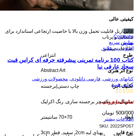
برترین
کیفیتی عالی
بدنه باربل قابلیت تحمل وزن بالا با خاصیت ارتجاعی استاندارد برای
عالی
Compare
جابجایی و پرتاب
نمایش سریع
بهترین
افزودن به علایق
اطلاعات بیشتر
طرح
انتزاعی
کتاب 100 برنامه تمرینی پیشرفته حرفه ای کراس فیت
سجاد عارفی نیا
Abstract Art
نوع اثر هنری
کتابهای ورزشی
,
فارسی دانلودی
,
محصولات ورزشی
کراس فیت
تکنیک اجرا
چاپ‌ دستی|برجسته
متریال
بوم
,
تکسچر برجسته سازی
,
رنگ اکرلیک
تمام شد! بزودی ..
500/000
تومان
ابعاد
70×70 سانتیمتر
اطلاعات بیشتر
SKU:
2022SPO57
نوع قاب
پهنای لبه 2cm
,
سفید
,
قطر 3cm