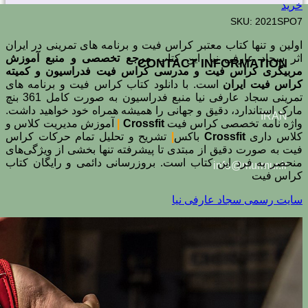
خرید
SKU:
2021SPO7
اولین و تنها کتاب معتبر کراس فیت و برنامه های تمرینی در ایران
اثر سجاد عارفی نیا. این کتاب
مرجع تخصصی و منبع آموزش
CONTACT INFORMATION
مربیگری کراس فیت و مدرسی کراس فیت فدراسیون و کمیته
کراس فیت ایران
است. با دانلود کتاب کراس فیت و برنامه های
تمرینی سجاد عارفی نیا منبع فدراسیون به صورت کامل 361 بنچ
مارک استاندارد، دقیق و جهانی را همیشه همراه خود خواهید داشت.
IRAN
واژه نامه تخصصی کراس فیت
Crossfit
|
آموزش مدیریت کلاس و
کلاس داری
Crossfit
باکس
|
تشریح و تحلیل تمام حرکات کراس
فیت به صورت دقیق از مبتدی تا پیشرفته تنها بخشی از ویژگی‌های
منحصر به فرد این کتاب است. بروزرسانی دائمی و رایگان کتاب
info@murmur.ir
کراس فیت
سایت رسمی سجاد عارفی نیا
لطفا هر سوالی که دارید براحتـی مطرح نمایید از نظر ایده
پیشنهاد همکاری تا مشارکت و فروش برای ما ایمیل بفرستید
و ما در سریع‌ترین زمان ممکن با شما ارتباط برقرار خواهیم
نمود.