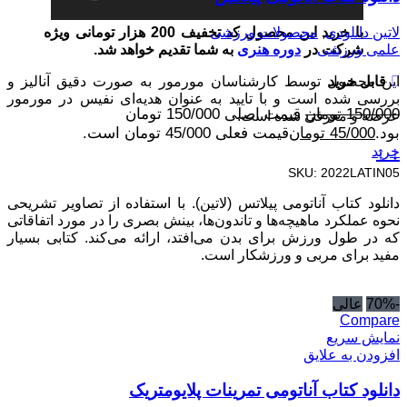
لاتین دانلودی
,
محصولات ورزشی
با خرید این محصول کد تخفیف 200 هزار تومانی ویژه
علمی ورزشی
شرکت در
دوره هنری
به شما تقدیم خواهد شد.
قابل خرید
این محصول توسط کارشناسان مورمور به صورت دقیق آنالیز و
بررسی شده است و با تایید به عنوان هدیه‌ای نفیس در مورمور
150/000
تومان
قیمت اصلی 150/000 تومان
عرضه و معرفی شده است.
بود.
45/000
تومان
قیمت فعلی 45/000 تومان است.
↓ ↑
خرید
SKU:
2022LATIN05
دانلود کتاب آناتومی پیلاتس (لاتین). با استفاده از تصاویر تشریحی
نحوه عملکرد ماهیچه‌ها و تاندون‌ها، بینش بصری را در مورد اتفاقاتی
که در طول ورزش برای بدن می‌افتد، ارائه می‌کند. کتابی بسیار
مفید برای مربی و ورزشکار است.
-70%
عالی
Compare
نمایش سریع
افزودن به علایق
دانلود کتاب آناتومی تمرینات پلایومتریک