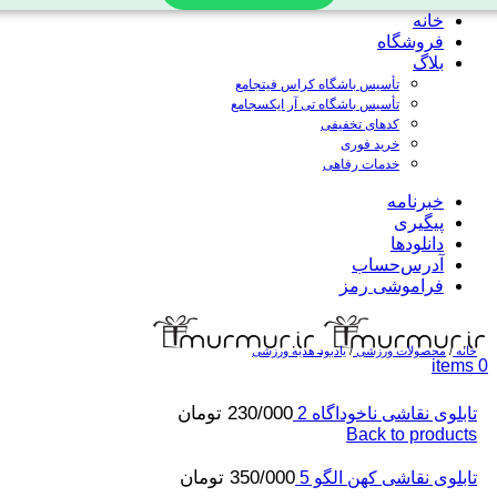
خانه
فروشگاه
بلاگ
تأسیس باشگاه کراس فیت
جامع
تأسیس باشگاه تی آر ایکس
جامع
کدهای تخفیفی
خرید فوری
خدمات رفاهی
خبرنامه
پیگیری
دانلودها
آدرس‌حساب
فراموشی رمز
خانه
/
محصولات ورزشی
/
یادبود هدیه ورزشی
items
0
230/000
تومان
تابلوی نقاشی ناخوداگاه 2
Back to products
350/000
تومان
تابلوی نقاشی کهن الگو 5