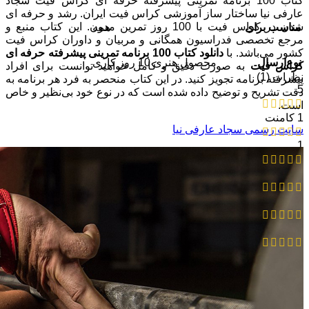
کتاب 100 برنامه تمرینی پیشرفته حرفه ای کراس فیت سجاد
عارفی نیا ساختار ساز آموزشی کراس فیت ایران. رشد و حرفه ای
شدن در کراس فیت با 100 روز تمرین مدون. این کتاب منبع و
مناسب برای
همه
مرجع تخصصی فدراسیون همگانی و مربیان و داوران کراس فیت
کشور می‌باشد. با
دانلود کتاب 100 برنامه تمرینی پیشرفته حرفه ای
نوع‌ارسال
محصول هنری 10 روز کاری
کراس فیت
به صورت دقیق و کامل خواهید توانست برای افراد
نظرات (1)
پیشرفته برنامه تجویز کنید. در این کتاب منحصر به فرد هر برنامه به
5
دقت تشریح و توضیح داده شده است که در نوع خود بی‌نظیر و خاص
است.
1 کامنت
سایت رسمی سجاد عارفی نیا
1
0
0
0
0
1 دیدگاه برای
تابلوی نقاشی ناخوداگاه 1