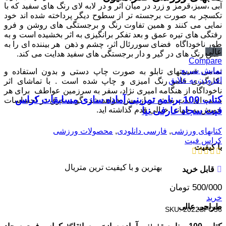
آبی ،سبز،قرمز و زرد در میان اثر و در لابه لای رنگ های سفید که با
تکسچر به صورت برجسته تر از سطوح دیگر پرداخته شده اند خود
نمایی می کنند و همین تفاوت رنگ و برجستگی های روشن و فرو
رفتگی های تیره عمق و بعد تفکر برانگیزی به اثر بخشیده است و به
طور ناخوداگاه فضای سوررئال اثر، چشم و ذهن هر بیننده ای را به
عالی
عمق رنگ های در گیر و دار برجستگی های سفید هدایت می کند.
Compare
نمایش سریع
تمامی قسمتهای تابلو به صورت چاپ دستی و بدون استفاده و
افزودن به علایق
بکارگیری قلمو رنگ امیزی و چاپ شده است . با تماشای اثر
ناخوداگاه از هنگامه امیری نژاد، سفر به سرزمین عواطف برای هر
کتاب 100 برنامه تمرینی آماده سازی مسابقات کراس
بیننده ای لذت بخش تر از پیش خواهد شد، گویی غرق در احساسات
خویش به جهانی خیالی قدم گذاشته اید.
فیت سجاد عارفی نیا
کتابهای ورزشی
,
فارسی دانلودی
,
محصولات ورزشی
کراس فیت
با کیفیت
بهترین و با کیفیت ترین متریال
قابل خرید
500/000
تومان
خرید
طراحی عالی
SKU:
2022SPO56