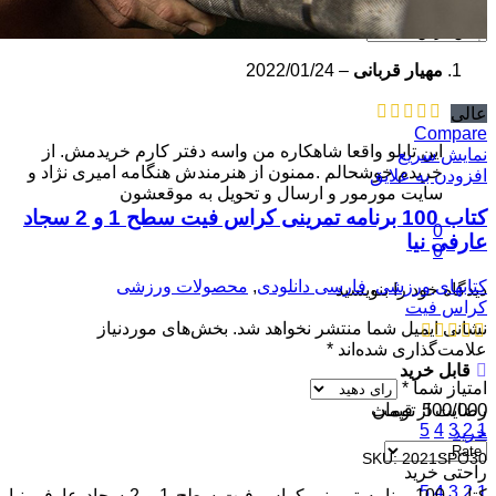
پاک کردن فیلتر
مهیار قربانی
–
2022/01/24
عالی
Compare
این تابلو واقعا شاهکاره من واسه دفتر کارم خریدمش. از
نمایش سریع
خریدم خوشحالم .ممنون از هنرمندش هنگامه امیری نژاد و
افزودن به علایق
سایت مورمور و ارسال و تحویل به موقعشون
کتاب 100 برنامه تمرینی کراس فیت سطح 1 و 2 سجاد
0
عارفی نیا
0
کتابهای ورزشی
,
فارسی دانلودی
,
محصولات ورزشی
دیدگاه خود را بنویسید
کراس فیت
نشانی ایمیل شما منتشر نخواهد شد.
بخش‌های موردنیاز
علامت‌گذاری شده‌اند
*
قابل خرید
امتیاز شما
*
500/000
تومان
رضایت از قیمت
5
4
3
2
1
خرید
SKU:
2021SPO30
راحتی خرید
5
4
3
2
1
کتاب 100 برنامه تمرینی کراس فیت سطح 1 و 2 سجاد عارفی نیا